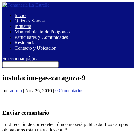
Inicio
Quiénes Somos
Industria
Mantenimiento de Polígonos
Particulares y Comunidades
Residencias
Contacto y Ubicación
Seleccionar página
instalacion-gas-zaragoza-9
por
admin
|
Nov 26, 2016
|
0 Comentarios
Enviar comentario
Tu dirección de correo electrónico no será publicada.
Los campos
obligatorios están marcados con
*