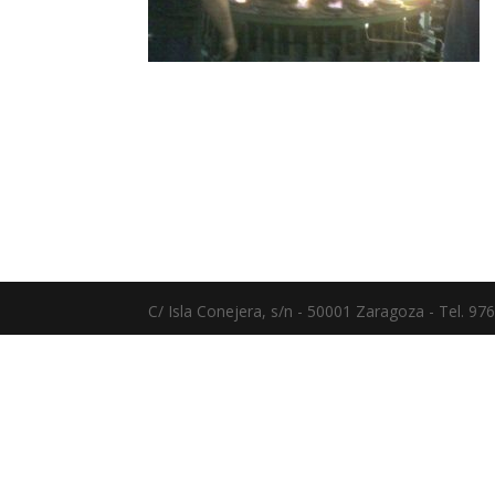
C/ Isla Conejera, s/n - 50001 Zaragoza - Tel. 97