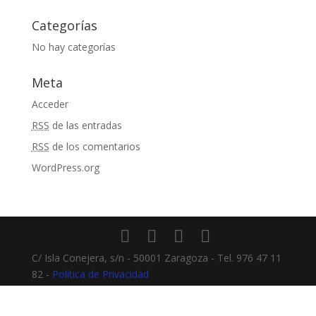
Categorías
No hay categorías
Meta
Acceder
RSS
de las entradas
RSS
de los comentarios
WordPress.org
C/ Isla Conejera, s/n - 50001 Zaragoza - Tel. 976 47 11
82 -
Política de Privacidad